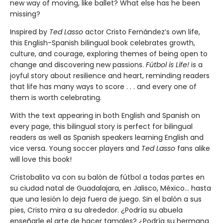
new way of moving, like ballet? What else has he been
missing?
Inspired by
Ted Lasso
actor Cristo Fernández’s own life,
this English-Spanish bilingual book celebrates growth,
culture, and courage, exploring themes of being open to
change and discovering new passions.
Fútbol is Life!
is a
joyful story about resilience and heart, reminding readers
that life has many ways to score . . . and every one of
them is worth celebrating.
With the text appearing in both English and Spanish on
every page, this bilingual story is perfect for bilingual
readers as well as Spanish speakers learning English and
vice versa. Young soccer players and
Ted Lasso
fans alike
will love this book!
Cristobalito va con su balón de fútbol a todas partes en
su ciudad natal de Guadalajara, en Jalisco, México... hasta
que una lesión lo deja fuera de juego. Sin el balón a sus
pies, Cristo mira a su alrededor. ¿Podría su abuela
enseñarle el arte de hacer tamales? ¿Podría su hermana